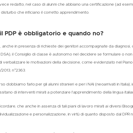
nvece redatto, nel caso di alunni che abbiano una certificazione (ad esem
al disturbo che inficiano il corretto apprendimento.
l PDP è obbligatorio e quando no?
, anche in presenza di richieste dei genitori accompagnate da diagnosi, ch
di DSA), il Consiglio di classe è autonomo nel decidere se formulare o non
 verbalizzare le motivazioni della decisione, come evidenziato nel Piano 
1/2013, n°2363.
o dobbiamo farlo per gli alunni stranieri e per i NAI (neoarrivati in Italia), 
sitano di interventi mirati a potenziare l'apprendimento della lingua italiana
cordare, che anche in assenza di tali piani di lavoro mirati ai diversi Biso
dividualizzazione e personalizzazione, in virtù di quanto disposto dal DPR n