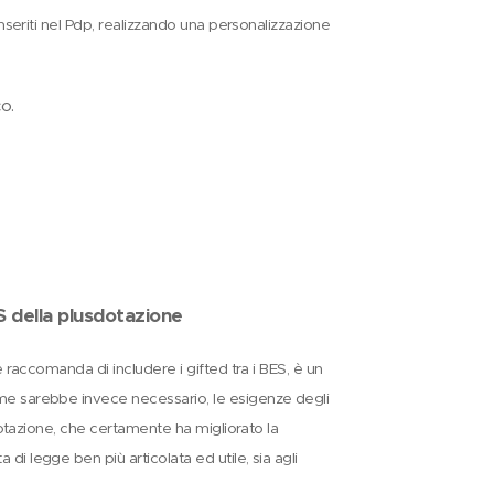
inseriti nel Pdp, realizzando una personalizzazione
co.
ES della plusdotazione
e raccomanda di includere i gifted tra i BES, è un
ome sarebbe invece necessario, le esigenze degli
sdotazione, che certamente ha migliorato la
i legge ben più articolata ed utile, sia agli