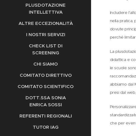
PLUSDOTAZIONE
INTELLETTIVA
Includere l'al
nella pratica,
ALTRE ECCEZIONALITÀ
dovute princip
I NOSTRI SERVIZI
perché limitar
CHECK LIST DI
La plusdotazio
SCREENING
didattica e c
CHI SIAMO
le scuole son
COMITATO DIRETTIVO
raccomandazion
abbiamo dal Mi
COMITATO SCIENTIFICO
presi dal web,
DOTT.SSA SONIA
ENRICA SOSSI
Personalizzare
standardizzato
REFERENTI REGIONALI
che per eventua
TUTOR IAG