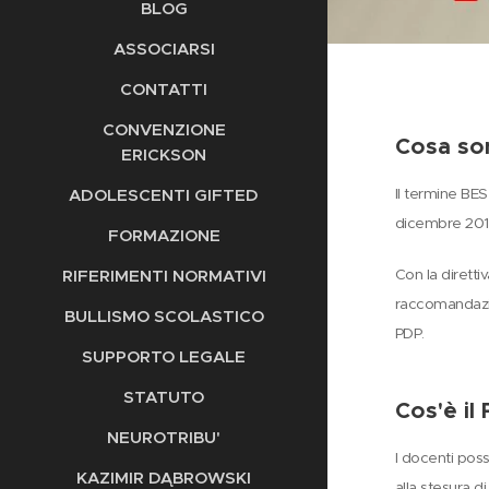
BLOG
ASSOCIARSI
CONTATTI
CONVENZIONE
Cosa so
ERICKSON
ADOLESCENTI GIFTED
Il termine BES
dicembre 201
FORMAZIONE
RIFERIMENTI NORMATIVI
Con la diretti
raccomandazion
BULLISMO SCOLASTICO
PDP.
SUPPORTO LEGALE
STATUTO
Cos'è il
NEUROTRIBU'
I docenti poss
KAZIMIR DĄBROWSKI
alla stesura d