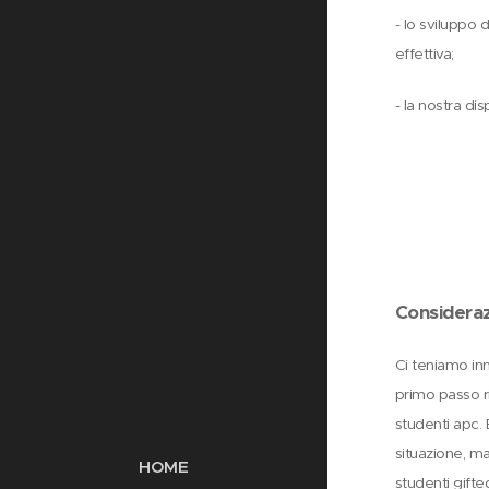
- lo sviluppo 
effettiva;
- la nostra dis
Considerazi
Ci teniamo inn
primo passo r
studenti apc. 
situazione, ma
HOME
studenti gifte