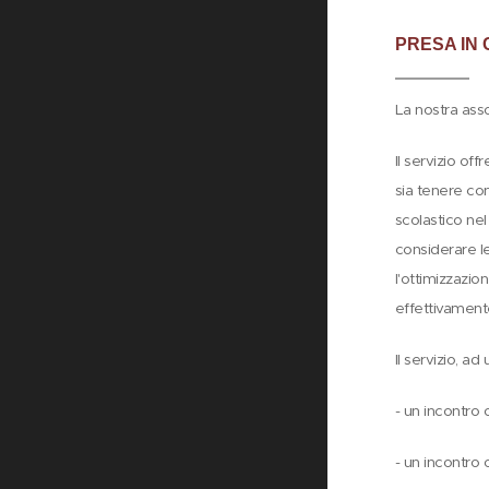
PRESA IN
La nostra ass
Il servizio off
sia tenere con
scolastico nel
considerare le
l'ottimizzazio
effettivament
Il servizio, a
- un incontro o
- un incontro 