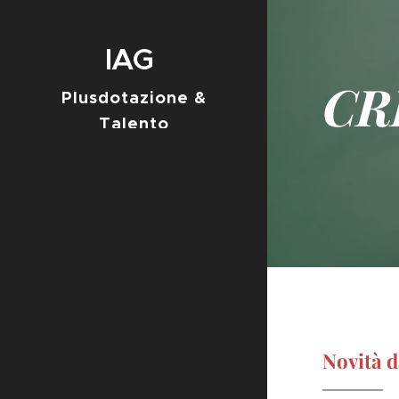
IAG
CR
IntensaMente Associazione
Plusdotazione &
Gifted
Talento
Novità d