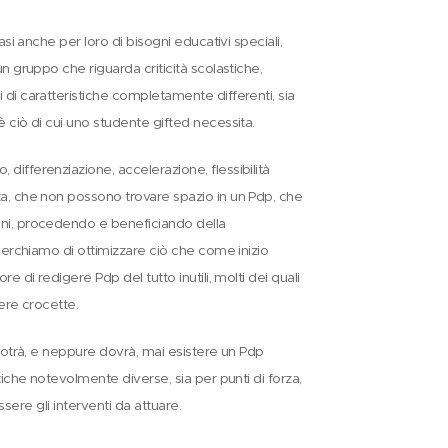
asi anche per loro di bisogni educativi speciali,
n gruppo che riguarda criticità scolastiche,
 di caratteristiche completamente differenti, sia
è ciò di cui uno studente gifted necessita.
differenziazione, accelerazione, flessibilità
za, che non possono trovare spazio in un Pdp, che
oni, procedendo e beneficiando della
 cerchiamo di ottimizzare ciò che come inizio
e di redigere Pdp del tutto inutili, molti dei quali
tere crocette.
 potrà, e neppure dovrà, mai esistere un Pdp
tiche notevolmente diverse, sia per punti di forza,
ssere gli interventi da attuare.