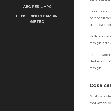
ABC PER L'APC
La circolare de
PENSIERINI DI BAMBINI
personalizzare
GIFTED
didattica, pr
Molto importan
famiglia ed ev
È bene sapere
deliberato dal
famiglia.
Cosa cam
Qualora la ste
motivazioni d