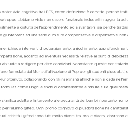
to potenziale cognitivo tra i BES, come definizione è corretto, perché tratt
 purtroppo, abbiamo visto non essere funzionale includerli in aggiunta ad u
almente a disturbi dell'apprendimento ed a svantaggi, sia perché trattasi
e gli interventi ad una serie di misure compensative e dispensative, non 
ne richiede interventi di potenziamento, arricchimento, approfondimento, 
ompattazione, accanto ad eventuali necessità relative ai punti di debolez
o abituate a redigere per altre condizioni. Nonostante queste constatazi
e formulata dal Miur, sull'attivazione di Pdp per gli studenti plusdotati,
ur ottenuto, collaborando con gli insegnanti affinché non si cada nell'error
 formulati come lunghi elenchi di caratteristiche e misure sulle quali met
 significa adattare l'intervento alle peculiarità dei bambini pertanto non
 per l'alunno gifted. Ogni profilo cognitivo di plusdotazione ha caratteris
li criticità, i gifted sono tutti molto diversi tra loro, e diversi, dovranno e