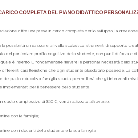
 CARICO COMPLETA DEL PIANO DIDATTICO PERSONALIZ
ociazione offre una presa in carico completa per lo sviluppo, la creazion
re la possibilità di realizzare, a livello scolastico, strumenti di supporto cr
to del particolare profilo cognitivo dello studente, con punti di forza e d
 quale è inserito. E' fondamentale rilevare le personali necessità dello 
 differenti caratteristiche che ogni studente plusdotato possiede. La coll
ne del patto educativo famiglia-scuola, permetterà che gli interventi mirati
e implementati per il benessere dello studente.
d un costo complessivo di 350 €, verrà realizzato attraverso:
nline con la famiglia;
online con i docenti dello studente e la sua famiglia;