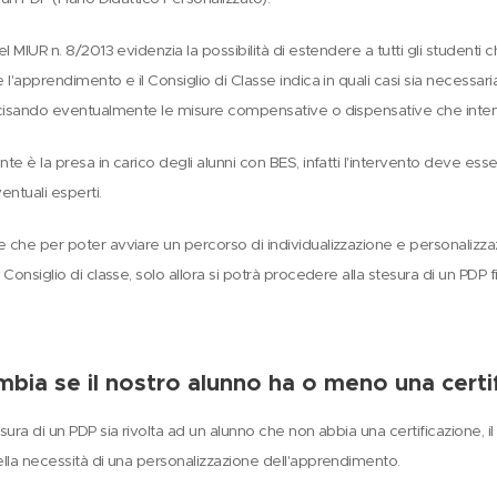
l MIUR n. 8/2013 evidenzia la possibilità di estendere a tutti gli studenti ch
 l'apprendimento e il Consiglio di Classe indica in quali casi sia necessar
ecisando eventualmente le misure compensative o dispensative che intend
te è la presa in carico degli alunni con BES, infatti l'intervento deve esser
entuali esperti.
 che per poter avviare un percorso di individualizzazione e personaliz
 Consiglio di classe, solo allora si potrà procedere alla stesura di un PDP f
bia se il nostro alunno ha o meno una certi
sura di un PDP sia rivolta ad un alunno che non abbia una certificazione, il
ella necessità di una personalizzazione dell'apprendimento.