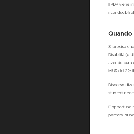
Il PDP viene i
riconducibili 
Quando i
Si precisa che
Disabilità (o 
avendo cura di
MIUR del 22/1
Discorso divers
studenti neces
È opportuno ri
percorsi di in