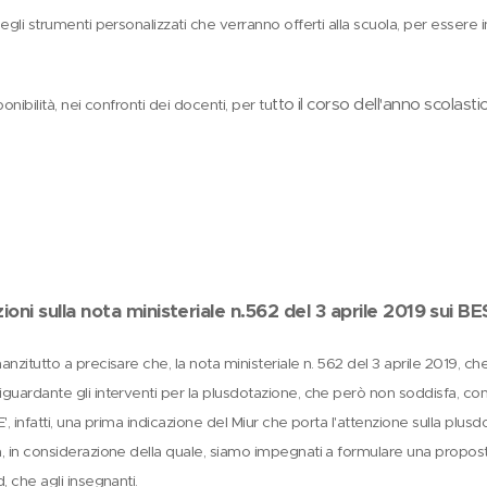
degli strumenti personalizzati che verranno offerti alla scuola, per essere 
tto il corso dell'anno scolasti
ponibilità, nei confronti dei docenti, per tu
oni sulla nota ministeriale n.562 del 3 aprile 2019 sui B
anzitutto a precisare che, la nota ministeriale n. 562 del 3 aprile 2019, ch
iguardante gli interventi per la plusdotazione, che però non soddisfa, c
E', infatti, una prima indicazione del Miur che porta l'attenzione sulla plu
, in considerazione della quale, siamo impegnati a formulare una proposta d
d, che agli insegnanti.