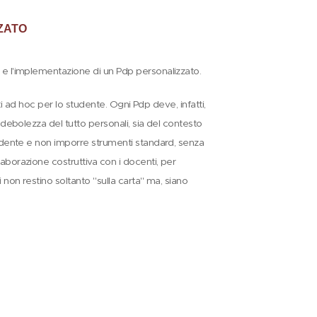
ZATO
e e l'implementazione di un Pdp personalizzato.
eati ad hoc per lo studente. Ogni Pdp deve, infatti,
i debolezza del tutto personali, sia del contesto
studente e non imporre strumenti standard, senza
aborazione costruttiva con i docenti, per
 non restino soltanto "sulla carta" ma, siano