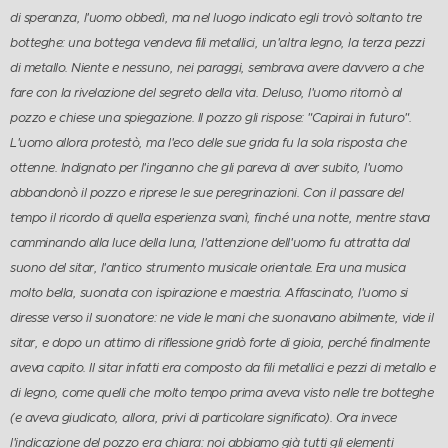
di speranza, l'uomo obbedì, ma nel luogo indicato egli trovò soltanto tre
botteghe: una bottega vendeva fili metallici, un'altra legno, la terza pezzi
di metallo. Niente e nessuno, nei paraggi, sembrava avere davvero a che
fare con la rivelazione del segreto della vita. Deluso, l'uomo ritornò al
pozzo e chiese una spiegazione. Il pozzo gli rispose: "Capirai in futuro".
L'uomo allora protestò, ma l'eco delle sue grida fu la sola risposta che
ottenne. Indignato per l'inganno che gli pareva di aver subito, l'uomo
abbandonò il pozzo e riprese le sue peregrinazioni. Con il passare del
tempo il ricordo di quella esperienza svanì, finché una notte, mentre stava
camminando alla luce della luna, l'attenzione dell'uomo fu attratta dal
suono del sitar, l'antico strumento musicale orientale. Era una musica
molto bella, suonata con ispirazione e maestria. Affascinato, l'uomo si
diresse verso il suonatore: ne vide le mani che suonavano abilmente, vide il
sitar, e dopo un attimo di riflessione gridò forte di gioia, perché finalmente
aveva capito. Il sitar infatti era composto da fili metallici e pezzi di metallo e
di legno, come quelli che molto tempo prima aveva visto nelle tre botteghe
(e aveva giudicato, allora, privi di particolare significato). Ora invece
l'indicazione del pozzo era chiara: noi abbiamo già tutti gli elementi