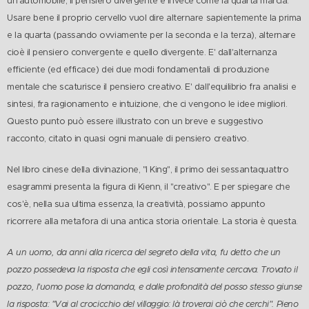
un'automobile, il pensiero divergente è invece come la quarta marcia.
Usare bene il proprio cervello vuol dire alternare sapientemente la prima
e la quarta (passando ovviamente per la seconda e la terza), alternare
cioè il pensiero convergente e quello divergente. E' dall'alternanza
efficiente (ed efficace) dei due modi fondamentali di produzione
mentale che scaturisce il pensiero creativo. E' dall'equilibrio fra analisi e
sintesi, fra ragionamento e intuizione, che ci vengono le idee migliori.
Questo punto può essere illustrato con un breve e suggestivo
racconto, citato in quasi ogni manuale di pensiero creativo.
Nel libro cinese della divinazione, "I King", il primo dei sessantaquattro
esagrammi presenta la figura di Kienn, il "creativo". E per spiegare che
cos'è, nella sua ultima essenza, la creatività, possiamo appunto
ricorrere alla metafora di una antica storia orientale. La storia è questa.
A un uomo, da anni alla ricerca del segreto della vita, fu detto che un
pozzo possedeva la risposta che egli così intensamente cercava. Trovato il
pozzo, l'uomo pose la domanda, e dalle profondità del posso stesso giunse
la risposta: "Vai al crocicchio del villaggio: là troverai ciò che cerchi". Pieno