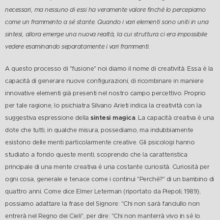
necessari, ma nessuno di essi ha veramente valore finché lo percepiamo
come un frammento a sé stante. Quando i vari elementi sono uniti in una
sintesi, allora emerge una nuova realtà, la cui struttura ci era impossibile
vedere esaminando separatamente i vari frammenti.
A questo processo di "fusione" noi diamo il nome di creatività. Essa è la
capacità di generare nuove configurazioni, di ricombinare in maniere
innovative elementi già presenti nel nostro campo percettivo. Proprio
per tale ragione, lo psichiatra Silvano Arieti indica la creatività con la
sintesi magica
suggestiva espressione della
. La capacità creativa è una
dote che tutti, in qualche misura, possediamo, ma indubbiamente
esistono delle menti particolarmente creative. Gli psicologi hanno
studiato a fondo queste menti, scoprendo che la caratteristica
principale di una mente creativa è una costante curiosità. Curiosità per
ogni cosa, generale e tenace come i continui "Perché?" di un bambino di
quattro anni. Come dice Elmer Leterman (riportato da Piepoli, 1989),
possiamo adattare la frase del Signore: "Chi non sarà fanciullo non
entrerà nel Regno dei Cieli", per dire: "Chi non manterrà vivo in sé lo