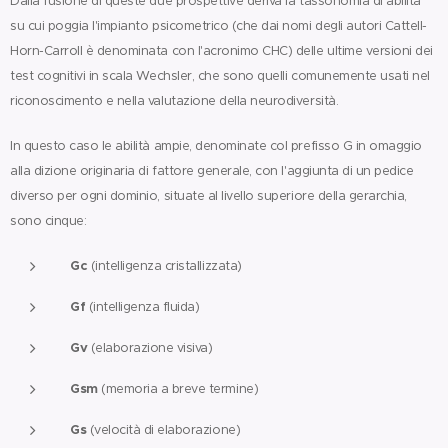
Dalla fusione di queste due prospettive deriva la tassonomia di abilità
su cui poggia l'impianto psicometrico (che dai nomi degli autori Cattell-
Horn-Carroll è denominata con l'acronimo CHC) delle ultime versioni dei
test cognitivi in scala Wechsler, che sono quelli comunemente usati nel
riconoscimento e nella valutazione della neurodiversità.
In questo caso le abilità ampie, denominate col prefisso G in omaggio
alla dizione originaria di fattore generale, con l'aggiunta di un pedice
diverso per ogni dominio, situate al livello superiore della gerarchia,
sono cinque:
Gc
(intelligenza cristallizzata)
Gf
(intelligenza fluida)
Gv
(elaborazione visiva)
Gsm
(memoria a breve termine)
Gs
(velocità di elaborazione)