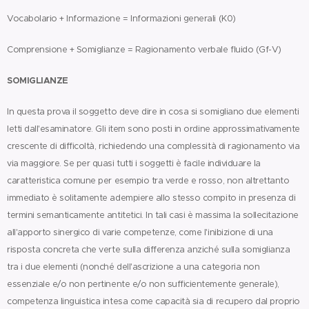
Vocabolario + Informazione = Informazioni generali (K0)
Comprensione + Somiglianze = Ragionamento verbale fluido (Gf-V)
SOMIGLIANZE
In questa prova il soggetto deve dire in cosa si somigliano due elementi
letti dall'esaminatore. Gli item sono posti in ordine approssimativamente
crescente di difficoltà, richiedendo una complessità di ragionamento via
via maggiore. Se per quasi tutti i soggetti è facile individuare la
caratteristica comune per esempio tra verde e rosso, non altrettanto
immediato è solitamente adempiere allo stesso compito in presenza di
termini semanticamente antitetici. In tali casi è massima la sollecitazione
all'apporto sinergico di varie competenze, come l'inibizione di una
risposta concreta che verte sulla differenza anziché sulla somiglianza
tra i due elementi (nonché dell'ascrizione a una categoria non
essenziale e/o non pertinente e/o non sufficientemente generale),
competenza linguistica intesa come capacità sia di recupero dal proprio