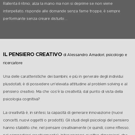
Rallenta il ritmo, alza la mano ma non si deprime se non viene
interpellato, risponde alle domande senza farne troppe, è sempre
performante senza creare disturbi ...
IL PENSIERO CREATIVO
di Alessandro Amadori, psicologo e
ricercatore
Una delle caratteristiche dei bambini, e più in generale degli individui
plusdotati, è di possedere un'elevata attitudine al problem solving e al
pensiero creativo. Ma che cos'è la creatività, dal punto di vista della
psicologia cognitiva?
La creatività è, in sintesi, la capacità di generare innovazione (nuovi
concetti, nuovi oggetti o prodotti). Gli studi degli psicologi del pensiero
hanno stabilito che, nel pensare creativamente (e quindi, come riflesso,