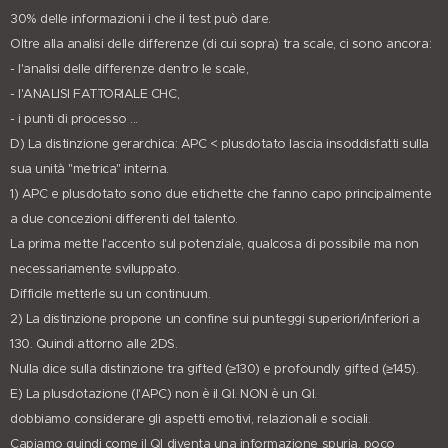
30% delle informazioni i che il test può dare.
Oltre alla analisi delle differenze (di cui sopra) tra scale, ci sono ancora:
- l'analisi delle differenze dentro le scale,
- l'ANALISI FATTORIALE CHC,
- i punti di processo ...
D) La distinzione gerarchica: APC < plusdotato lascia insoddisfatti sulla
sua unità "metrica" interna.
1) APC e plusdotato sono due etichette che fanno capo principalmente
a due concezioni differenti del talento.
La prima mette l'accento sul potenziale, qualcosa di possibile ma non
necessariamente sviluppato.
Difficile metterle su un continuum.
2) La distinzione propone un confine sui punteggi superiori/inferiori a
130. Quindi attorno alle 2DS.
Nulla dice sulla distinzione tra gifted (≥130) e profoundly gifted (≥145).
E) La plusdotazione (l'APC) non è il QI. NON è un QI.
dobbiamo considerare gli aspetti emotivi, relazionali e sociali.
Capiamo quindi come il QI diventa una informazione spuria, poco