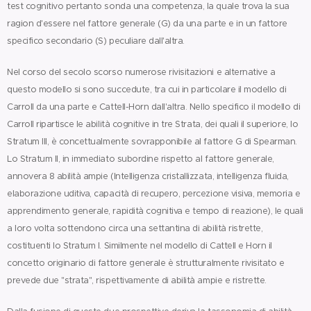
test cognitivo pertanto sonda una competenza, la quale trova la sua
ragion d'essere nel fattore generale (G) da una parte e in un fattore
specifico secondario (S) peculiare dall'altra.
Nel corso del secolo scorso numerose rivisitazioni e alternative a
questo modello si sono succedute, tra cui in particolare il modello di
Carroll da una parte e Cattell-Horn dall'altra. Nello specifico il modello di
Carroll ripartisce le abilità cognitive in tre Strata, dei quali il superiore, lo
Stratum III, è concettualmente sovrapponibile al fattore G di Spearman.
Lo Stratum II, in immediato subordine rispetto al fattore generale,
annovera 8 abilità ampie (Intelligenza cristallizzata, intelligenza fluida,
elaborazione uditiva, capacità di recupero, percezione visiva, memoria e
apprendimento generale, rapidità cognitiva e tempo di reazione), le quali
a loro volta sottendono circa una settantina di abilità ristrette,
costituenti lo Stratum I. Similmente nel modello di Cattell e Horn il
concetto originario di fattore generale è strutturalmente rivisitato e
prevede due "strata", rispettivamente di abilità ampie e ristrette.