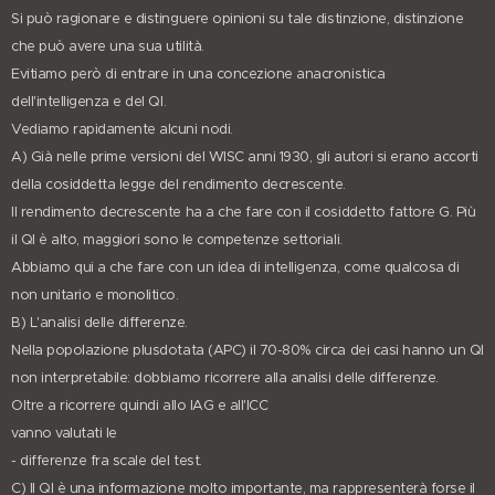
Si può ragionare e distinguere opinioni su tale distinzione, distinzione
che può avere una sua utilità.
Evitiamo però di entrare in una concezione anacronistica
dell'intelligenza e del QI.
Vediamo rapidamente alcuni nodi.
A) Già nelle prime versioni del WISC anni 1930, gli autori si erano accorti
della cosiddetta legge del rendimento decrescente.
Il rendimento decrescente ha a che fare con il cosiddetto fattore G. Più
il QI è alto, maggiori sono le competenze settoriali.
Abbiamo qui a che fare con un idea di intelligenza, come qualcosa di
non unitario e monolitico.
B) L'analisi delle differenze.
Nella popolazione plusdotata (APC) il 70-80% circa dei casi hanno un QI
non interpretabile: dobbiamo ricorrere alla analisi delle differenze.
Oltre a ricorrere quindi allo IAG e all'ICC
vanno valutati le
- differenze fra scale del test.
C) Il QI è una informazione molto importante, ma rappresenterà forse il