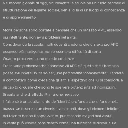
Nel mondo globale di oggi, sicuramente la scuola ha un ruolo centrale di
strutturazione del legame sociale, ben al di là di un luogo di conoscenza
e di apprendimento.
Molte persone sono portate a pensare che un ragazzo APC, essendo
più intelligente, non avrà problemi nella vita.
Considerando la scuola, molti docenti credono che un ragazzo APC,
essendo più intelligente, non presenterà difficoltà di sorta.
Quanto poco vere sono queste credenze.
Fra le varie problematiche connesse all'APC c'è quella che il bambino
possa sviluppare un "falso sé", una personalità "compiacente". Tenderà
a comportarsi come crede che gli altri si aspettino che lui si comporti, a
discapito di quelle che sono le sue vere potenzialità ed inclinazioni.
Si parla anche di effetto Pigmalione negativo.
Il falso sé è un adattamento dell'identità profonda che si fonde nella
massa. Un essere, o un divenire camaleonti, dove gli elementi inibitori
del talento hanno il sopravvento, pur essendo magari mal vissuti.
In verità può essere considerato come una funzione di difesa, sulla