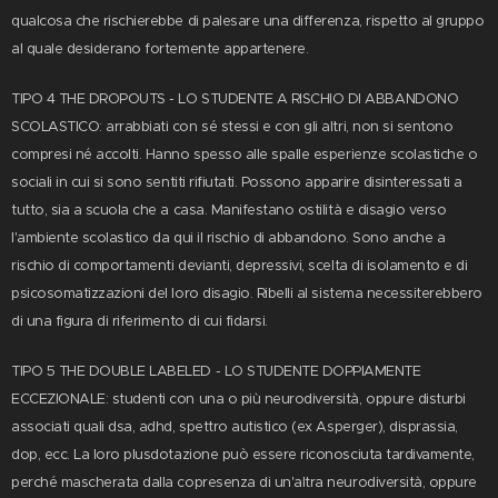
qualcosa che rischierebbe di palesare una differenza, rispetto al gruppo
al quale desiderano fortemente appartenere.
TIPO 4 THE DROPOUTS - LO STUDENTE A RISCHIO DI ABBANDONO
SCOLASTICO: arrabbiati con sé stessi e con gli altri, non si sentono
compresi né accolti. Hanno spesso alle spalle esperienze scolastiche o
sociali in cui si sono sentiti rifiutati. Possono apparire disinteressati a
tutto, sia a scuola che a casa. Manifestano ostilità e disagio verso
l'ambiente scolastico da qui il rischio di abbandono. Sono anche a
rischio di comportamenti devianti, depressivi, scelta di isolamento e di
psicosomatizzazioni del loro disagio. Ribelli al sistema necessiterebbero
di una figura di riferimento di cui fidarsi.
TIPO 5 THE DOUBLE LABELED - LO STUDENTE DOPPIAMENTE
ECCEZIONALE: studenti con una o più neurodiversità, oppure disturbi
associati quali dsa, adhd, spettro autistico (ex Asperger), disprassia,
dop, ecc. La loro plusdotazione può essere riconosciuta tardivamente,
perché mascherata dalla copresenza di un'altra neurodiversità, oppure