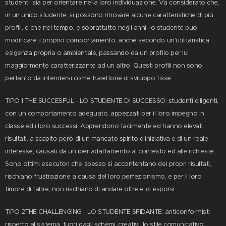
studenti, sia per orientare nella loro individuazione. Va considerato che,
in un unico studente, si possono ritrovare alcune caratteristiche di più
profili, e che nel tempo, e soprattutto negli anni, lo studente può
modificare il proprio comportamento, anche secondo un'utilitaristica
esigenza propria o ambientale, passando da un profilo per lui
maggiormente caratterizzante ad un altro. Questi profili non sono
pertanto da intendersi come traiettorie di sviluppo fisse.
TIPO 1 THE SUCCESFUL - LO STUDENTE DI SUCCESSO: studenti diligenti,
con un comportamento adeguato, appezzati per il loro impegno in
classe ed i loro successi. Apprendono facilmente ed hanno elevati
risultati, a scapito però di un mancato spirito d'iniziativa e di un reale
interesse, causati da un iper adattamento al contesto ed alle richieste.
Sono ottimi esecutori che spesso si accontentano dei propri risultati,
rischiano frustrazione a causa del loro perfezionismo, e per il loro
timore di fallire, non rischiano di andare oltre e di esporsi.
TIPO 2THE CHALLENGING - LO STUDENTE SFIDANTE: anticonformisti
rispetto al sistema, fuori dagli schemi, creativi, lo stile comunicativo