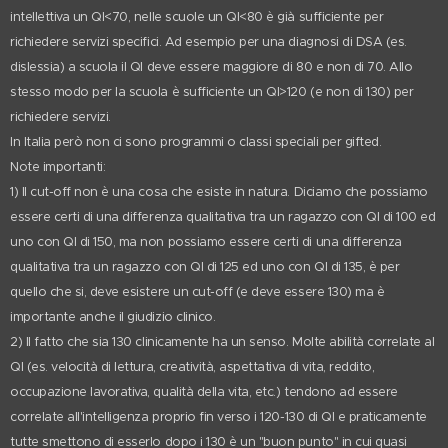
intellettiva un QI<70, nelle scuole un QI<80 è già sufficiente per
richiedere servizi specifici. Ad esempio per una diagnosi di DSA (es.
dislessia) a scuola il QI deve essere maggiore di 80 e non di 70. Allo
stesso modo per la scuola è sufficiente un QI>120 (e non di 130) per
richiedere servizi.
In Italia però non ci sono programmi o classi speciali per gifted.
Note importanti:
1) Il cut-off non è una cosa che esiste in natura. Diciamo che possiamo
essere certi di una differenza qualitativa tra un ragazzo con QI di 100 ed
uno con QI di 150, ma non possiamo essere certi di una differenza
qualitativa tra un ragazzo con QI di 125 ed uno con QI di 135, è per
quello che si, deve esistere un cut-off (e deve essere 130) ma è
importante anche il giudizio clinico.
2) Il fatto che sia 130 clinicamente ha un senso. Molte abilità correlate al
QI (es. velocità di lettura, creatività, aspettativa di vita, reddito,
occupazione lavorativa, qualità della vita, etc.) tendono ad essere
correlate all'intelligenza proprio fin verso i 120-130 di QI e praticamente
tutte smettono di esserlo dopo i 130 è un "buon punto" in cui quasi