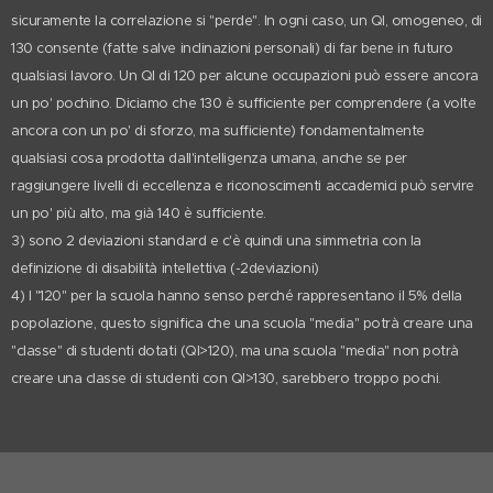
sicuramente la correlazione si "perde". In ogni caso, un QI, omogeneo, di
130 consente (fatte salve inclinazioni personali) di far bene in futuro
qualsiasi lavoro. Un QI di 120 per alcune occupazioni può essere ancora
un po' pochino. Diciamo che 130 è sufficiente per comprendere (a volte
ancora con un po' di sforzo, ma sufficiente) fondamentalmente
qualsiasi cosa prodotta dall'intelligenza umana, anche se per
raggiungere livelli di eccellenza e riconoscimenti accademici può servire
un po' più alto, ma già 140 è sufficiente.
3) sono 2 deviazioni standard e c'è quindi una simmetria con la
definizione di disabilità intellettiva (-2deviazioni)
4) I "120" per la scuola hanno senso perché rappresentano il 5% della
popolazione, questo significa che una scuola "media" potrà creare una
"classe" di studenti dotati (QI>120), ma una scuola "media" non potrà
creare una classe di studenti con QI>130, sarebbero troppo pochi.