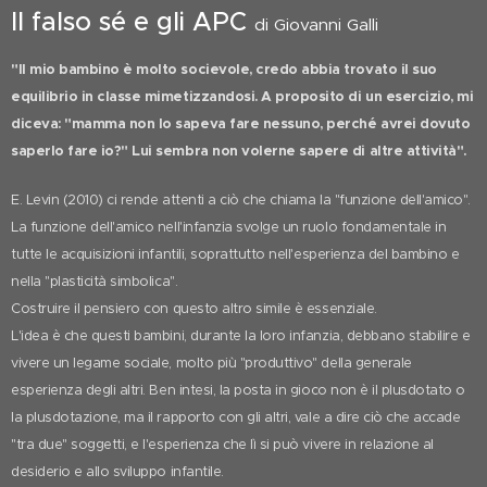
Il falso sé e gli APC
di Giovanni Galli
"Il mio bambino è molto socievole, credo abbia trovato il suo
equilibrio in classe mimetizzandosi. A proposito di un esercizio, mi
diceva: "mamma non lo sapeva fare nessuno, perché avrei dovuto
saperlo fare io?" Lui sembra non volerne sapere di altre attività".
E. Levin (2010) ci rende attenti a ciò che chiama la "funzione dell'amico".
La funzione dell'amico nell'infanzia svolge un ruolo fondamentale in
tutte le acquisizioni infantili, soprattutto nell'esperienza del bambino e
nella "plasticità simbolica".
Costruire il pensiero con questo altro simile è essenziale.
L'idea è che questi bambini, durante la loro infanzia, debbano stabilire e
vivere un legame sociale, molto più "produttivo" della generale
esperienza degli altri. Ben intesi, la posta in gioco non è il plusdotato o
la plusdotazione, ma il rapporto con gli altri, vale a dire ciò che accade
"tra due" soggetti, e l'esperienza che lì si può vivere in relazione al
desiderio e allo sviluppo infantile.