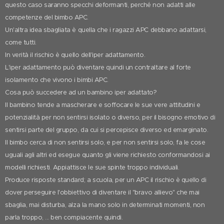
questo caso saranno specchi deformanti, perché non adatti alle
competenze del bimbo APC.
Un'altra idea sbagliata è quella che i ragazzi APC debbano adattarsi,
come tutti.
In verità il rischio è quello dell'iper adattamento.
L'iper adattamento può diventare quindi un contraltare al forte
isolamento che vivono i bimbi APC.
Cosa può succedere ad un bambino iper adattato?
Il bambino tende a mascherare e soffocare le sue vere attitudini e
potenzialità per non sentirsi isolato o diverso, per il bisogno emotivo di
sentirsi parte del gruppo, da cui si percepisce diverso ed emarginato.
Il bimbo cerca di non sentirsi solo, e per non sentirsi solo, fa le cose
uguali agli altri ed esegue quanto gli viene richiesto conformandosi ai
modelli richiesti. Appiattisce le sue spinte troppo individuali.
Produce risposte standard; a scuola, per un APC il rischio è quello di
dover perseguire l'obbiettivo di diventare il "bravo allievo" che mai
sbaglia, mai disturba, alza la mano solo in determinati momenti, non
parla troppo, ... ben compiacente quindi.