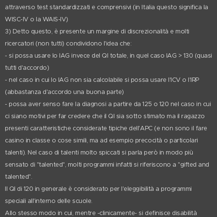
attraverso test standardizzati e comprensivi (in Italia questo significa la
WISC-IV o la WAIS-IV)
3) Detto questo, è presente un margine di discrezionalità e molti
ricercatori (non tutti) condividono l'idea che:
- si possa usare lo IAG invece del QI totale, in quel caso IAG > 130 (quasi
tutti d'accordo)
- nel caso in cui lo IAG non sia calcolabile si possa usare l'ICV o l'IRP
(abbastanza d'accordo una buona parte)
- possa aver senso fare la diagnosi a partire da 125 o 120 nel caso in cui
ci siano motivi per far credere che il QI sia sotto stimato ma il ragazzo
presenti caratteristiche considerate tipiche dell'APC (e non sono il fare
casino in classe o cose simili, ma ad esempio precocità o particolari
talenti). Nel caso di talenti molto spiccati si parla però in modo più
sensato di "talented", molti programmi infatti si riferiscono a "gifted and
talented".
Il QI di 120 in generale è considerato per l'eleggibilità a programmi
speciali all'interno delle scuole.
Allo stesso modo in cui, mentre -clinicamente- si definisce disabilità